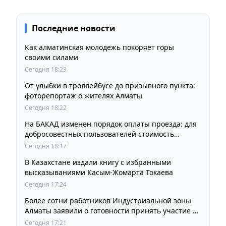
Последние новости
Как алматинская молодежь покоряет горы
своими силами
Сегодня 18:23
От улыбки в троллейбусе до призывного пункта:
фоторепортаж о жителях Алматы
Сегодня 18:22
На БАКАД изменен порядок оплаты проезда: для
добросовестных пользователей стоимость
остается прежней
Сегодня 18:17
В Казахстане издали книгу с избранными
высказываниями Касым-Жомарта Токаева
Сегодня 17:24
Более сотни работников Индустриальной зоны
Алматы заявили о готовности принять участие в
выборах членов Курылтая
Сегодня 17:21