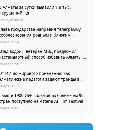
В Алматы за сутки выявили 1,8 тыс.
нарушений ПД
Сегодня 08:38
Глава государства направил телеграмму
соболезнования родным и близким
выдающегося кинорежиссера Ардака
Вчера 20:14
Амиркулова
«Над водой»: ветеран МВД предложил
нестандартный способ избавить Алматы от
пробок и смога
Вчера 19:56
От ИИ до мирового признания: как
алматинские педагоги задают тренды в
изучении языков
Вчера 18:27
Свыше 1900 ИИ-фильмов из более чем 90
стран поступило на Astana AI Film Festival
Вчера 18:03