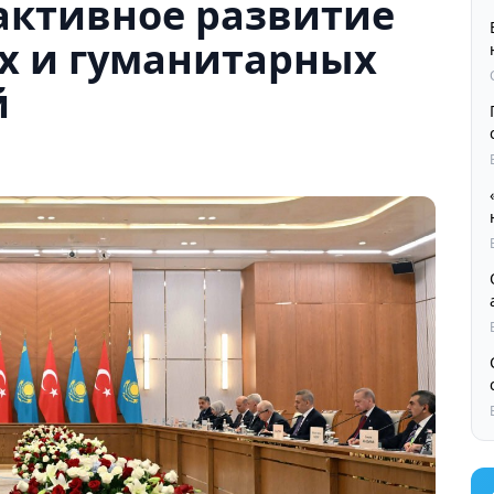
активное развитие
х и гуманитарных
й