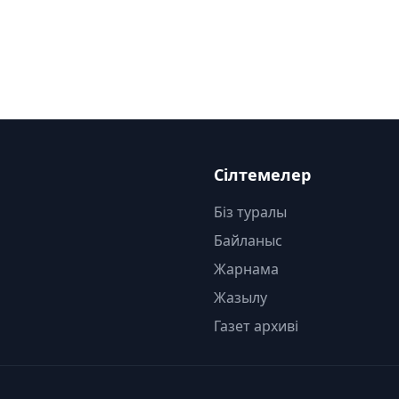
Сілтемелер
Біз туралы
Байланыс
Жарнама
Жазылу
Газет архиві