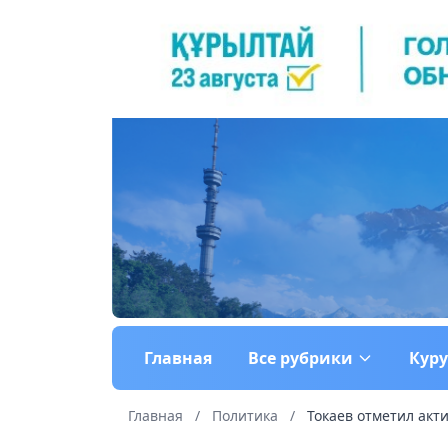
Главная
Все рубрики
Кур
Главная
/
Политика
/
Токаев отметил акт