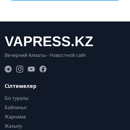
Вечерний Алматы - Новостной сайт
Сілтемелер
Біз туралы
Байланыс
Жарнама
Жазылу