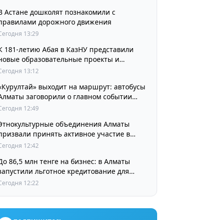
В Астане дошколят познакомили с
правилами дорожного движения
Сегодня 13:29
К 181-летию Абая в КазНУ представили
новые образовательные проекты и
разработки в области абаеведения
Сегодня 13:12
«Курултай» выходит на маршрут: автобусы
Алматы заговорили о главном событии
августа
Сегодня 12:49
Этнокультурные объединения Алматы
призвали принять активное участие в
выборах
Сегодня 12:42
До 86,5 млн тенге на бизнес: в Алматы
запустили льготное кредитование для
предпринимателей
Сегодня 12:22