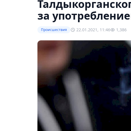
Талдыкорганског
за употреблени
22.01.2021, 11:46
1,386
Происшествия