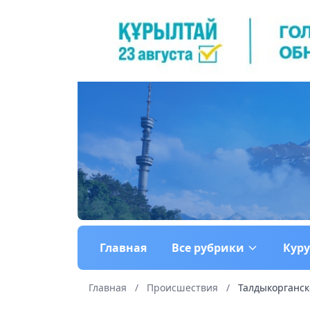
Главная
Все рубрики
Кур
Главная
/
Происшествия
/
Талдыкорганско