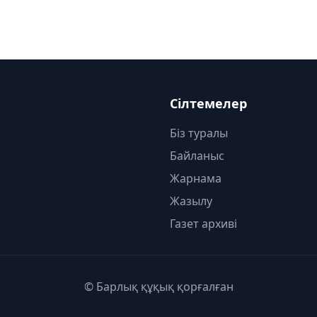
Сілтемелер
Біз туралы
Байланыс
Жарнама
Жазылу
Газет архиві
© Барлық құқық қорғалған