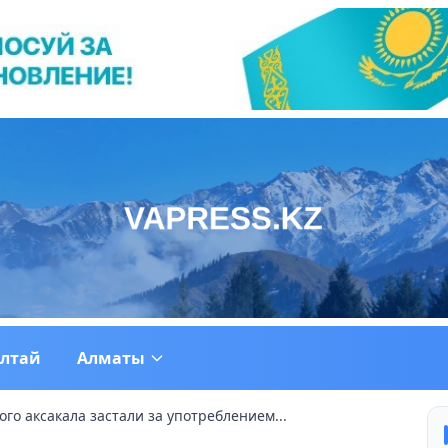
ултай
Алматы
го аксакала застали за употреблением...