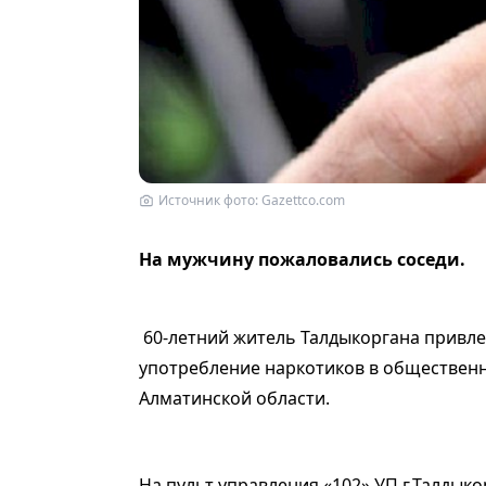
Источник фото: Gazettco.com
На мужчину пожаловались соседи.
60-летний житель Талдыкоргана привле
употребление наркотиков в общественн
Алматинской области.
На пульт управления «102» УП г.Талдык