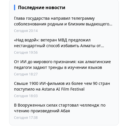
Последние новости
Глава государства направил телеграмму
соболезнования родным и близким выдающегося
кинорежиссера Ардака Амиркулова
Сегодня 20:14
«Над водой»: ветеран МВД предложил
нестандартный способ избавить Алматы от
пробок и смога
Сегодня 19:56
От ИИ до мирового признания: как алматинские
педагоги задают тренды в изучении языков
Сегодня 18:27
Свыше 1900 ИИ-фильмов из более чем 90 стран
поступило на Astana AI Film Festival
Сегодня 18:03
В Вооруженных силах стартовал челлендж по
чтению произведений Абая
Сегодня 17:38