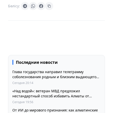
Бөлісу:
Последние новости
Глава государства направил телеграмму
соболезнования родным и близким выдающегося
кинорежиссера Ардака Амиркулова
Сегодня 20:14
«Над водой»: ветеран МВД предложил
нестандартный способ избавить Алматы от
пробок и смога
Сегодня 19:56
От ИИ до мирового признания: как алматинские