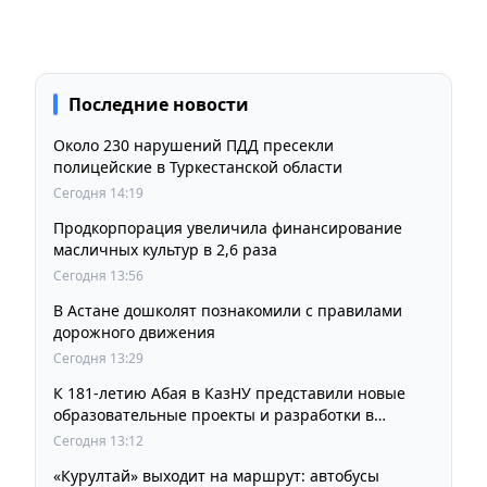
Последние новости
Около 230 нарушений ПДД пресекли
полицейские в Туркестанской области
Сегодня 14:19
Продкорпорация увеличила финансирование
масличных культур в 2,6 раза
Сегодня 13:56
В Астане дошколят познакомили с правилами
дорожного движения
Сегодня 13:29
К 181-летию Абая в КазНУ представили новые
образовательные проекты и разработки в
области абаеведения
Сегодня 13:12
«Курултай» выходит на маршрут: автобусы