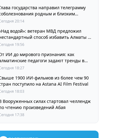
Глава государства направил телеграмму
соболезнования родным и близким
выдающегося кинорежиссера Ардака
Сегодня 20:14
Амиркулова
«Над водой»: ветеран МВД предложил
нестандартный способ избавить Алматы от
пробок и смога
Сегодня 19:56
От ИИ до мирового признания: как
алматинские педагоги задают тренды в
изучении языков
Сегодня 18:27
Свыше 1900 ИИ-фильмов из более чем 90
стран поступило на Astana AI Film Festival
Сегодня 18:03
В Вооруженных силах стартовал челлендж
по чтению произведений Абая
Сегодня 17:38