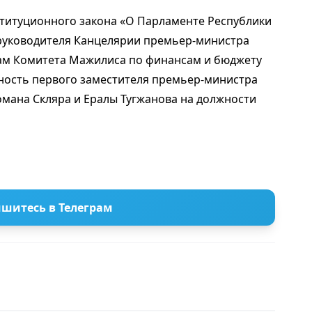
­сти­туционного закона «О Пар­ламенте Рес­публики
о. руководителя Канцелярии премьер-министра
ам Комитета Мажилиса по финансам и бюджету
ность первого заместителя премьер-министра
омана Скляра и Ералы Тугжанова на должности
шитесь в Телеграм