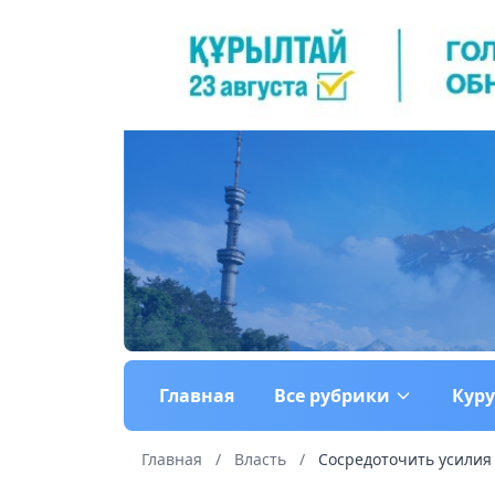
Главная
Все рубрики
Кур
Главная
/
Власть
/
Сосредоточить усилия