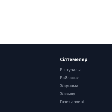
Сілтемелер
Біз туралы
Байланыс
Жарнама
Жазылу
Газет архиві