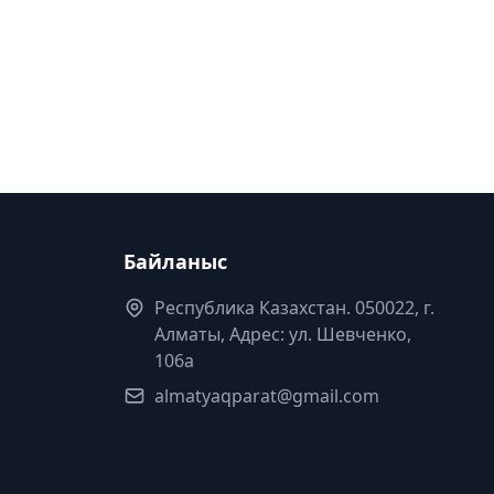
Байланыс
Республика Казахстан. 050022, г.
Алматы, Адрес: ул. Шевченко,
106а
almatyaqparat@gmail.com