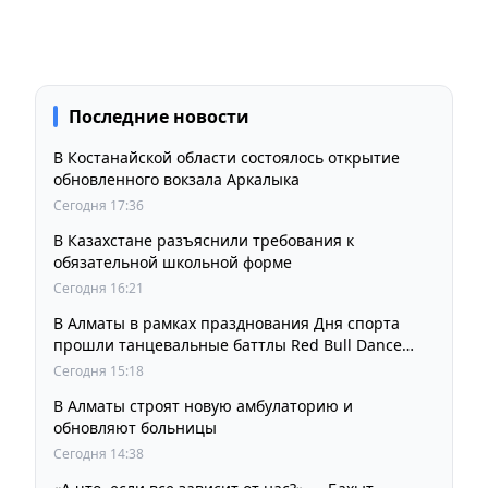
Последние новости
В Костанайской области состоялось открытие
обновленного вокзала Аркалыка
Сегодня 17:36
В Казахстане разъяснили требования к
обязательной школьной форме
Сегодня 16:21
В Алматы в рамках празднования Дня спорта
прошли танцевальные баттлы Red Bull Dance
Your Style
Сегодня 15:18
В Алматы строят новую амбулаторию и
обновляют больницы
Сегодня 14:38