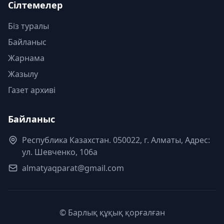
Сілтемелер
Біз туралы
Байланыс
Жарнама
Жазылу
Газет архиві
Байланыс
Республика Казахстан. 050022, г. Алматы, Адрес:
ул. Шевченко, 106а
almatyaqparat@gmail.com
© Барлық құқық қорғалған