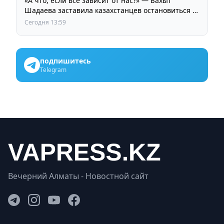
«А что, если все зависит от нас?» — Бахыт
Шадаева заставила казахстанцев остановиться и
задуматься
Сегодня 13:59
подпишитесь
Telegram
Вечерний Алматы - Новостной сайт