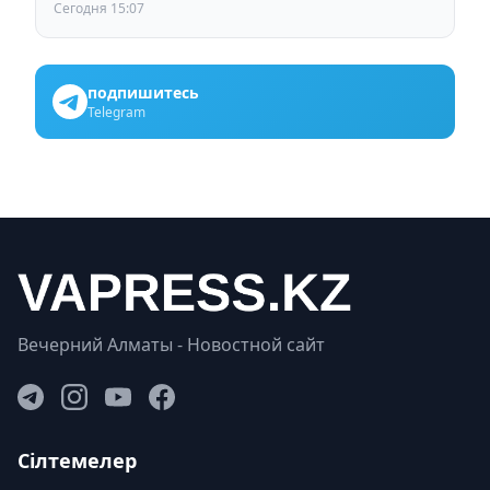
СКО
Сегодня 15:07
подпишитесь
Telegram
Вечерний Алматы - Новостной сайт
Сілтемелер