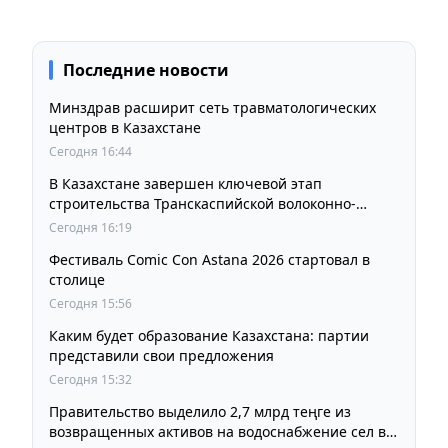
Последние новости
Минздрав расширит сеть травматологических
центров в Казахстане
Сегодня 16:44
В Казахстане завершен ключевой этап
строительства Транскаспийской волоконно-
оптической линии связи
Сегодня 16:19
Фестиваль Comic Con Astana 2026 стартовал в
столице
Сегодня 15:56
Каким будет образование Казахстана: партии
представили свои предложения
Сегодня 15:32
Правительство выделило 2,7 млрд теңге из
возвращенных активов на водоснабжение сел в