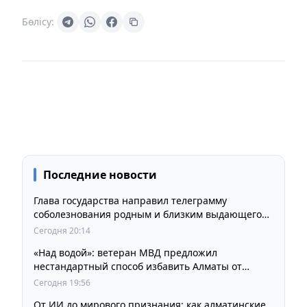
Бөлісу:
Последние новости
Глава государства направил телеграмму
соболезнования родным и близким выдающегося
кинорежиссера Ардака Амиркулова
Сегодня 20:14
«Над водой»: ветеран МВД предложил
нестандартный способ избавить Алматы от
пробок и смога
Сегодня 19:56
От ИИ до мирового признания: как алматинские