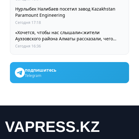
Нурлыбек Налибаев посетил завод Kazakhstan
Paramount Engineering
Сегодня 17:18
«Хочется, чтобы нас слышали»:жители
Ауэзовского района Алматы рассказали, чего
ждут от выборов депутатов Курултая
Сегодня 16:36
подпишитесь
Telegram