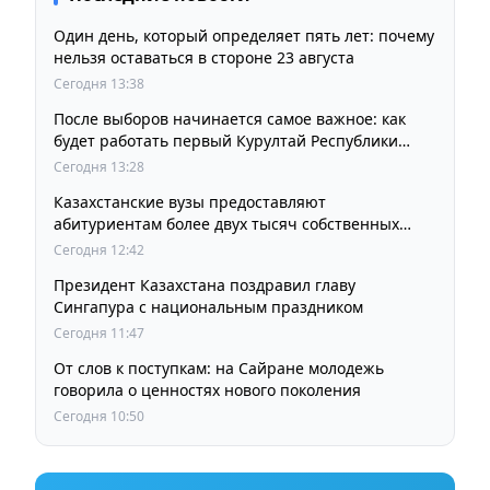
Один день, который определяет пять лет: почему
нельзя оставаться в стороне 23 августа
Сегодня 13:38
После выборов начинается самое важное: как
будет работать первый Курултай Республики
Казахстан
Сегодня 13:28
Казахстанские вузы предоставляют
абитуриентам более двух тысяч собственных
образовательных грантов
Сегодня 12:42
Президент Казахстана поздравил главу
Сингапура с национальным праздником
Сегодня 11:47
От слов к поступкам: на Сайране молодежь
говорила о ценностях нового поколения
Сегодня 10:50