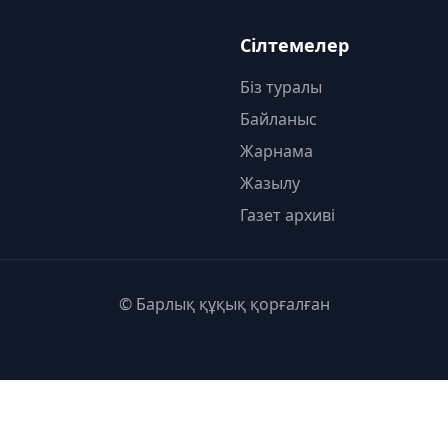
Сілтемелер
Біз туралы
Байланыс
Жарнама
Жазылу
Газет архиві
© Барлық құқық қорғалған