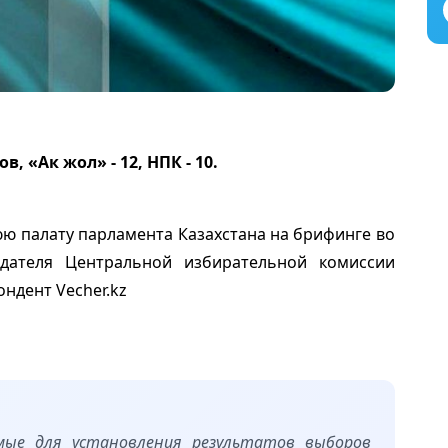
, «Ак жол» - 12, НПК - 10.
ю палату парламента Казахстана на брифинге во
едателя Центральной избирательной комиссии
ондент Vecher.kz
мые для установления результатов выборов