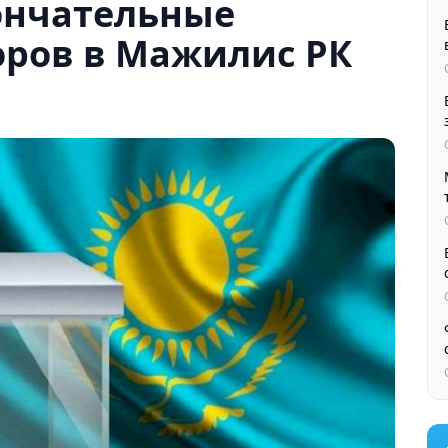
ончательные
оров в Мажилис РК