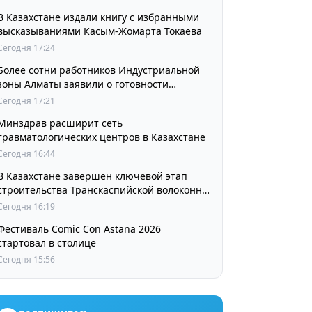
В Казахстане издали книгу с избранными
высказываниями Касым-Жомарта Токаева
Сегодня 17:24
Более сотни работников Индустриальной
зоны Алматы заявили о готовности
принять участие в выборах членов
Сегодня 17:21
Курылтая
Минздрав расширит сеть
травматологических центров в Казахстане
Сегодня 16:44
В Казахстане завершен ключевой этап
строительства Транскаспийской волоконно-
оптической линии связи
Сегодня 16:19
Фестиваль Comic Con Astana 2026
стартовал в столице
Сегодня 15:56