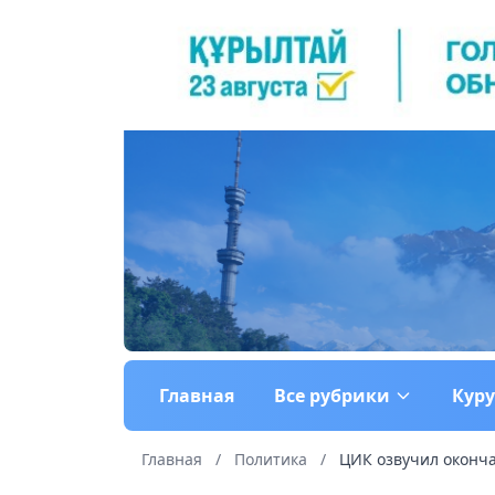
Главная
Все рубрики
Кур
Главная
/
Политика
/
ЦИК озвучил оконча