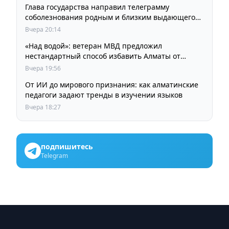
Глава государства направил телеграмму
соболезнования родным и близким выдающегося
кинорежиссера Ардака Амиркулова
Вчера 20:14
«Над водой»: ветеран МВД предложил
нестандартный способ избавить Алматы от
пробок и смога
Вчера 19:56
От ИИ до мирового признания: как алматинские
педагоги задают тренды в изучении языков
Вчера 18:27
подпишитесь
Telegram