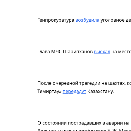
Генпрокуратура
возбудила
уголовное де
Глава МЧС Шарипханов
выехал
на место
После очередной трагедии на шахтах,
Темиртау»
передадут
Казахстану.
О состоянии пострадавших в аварии на
больницы имени профессора Х. Ж. Мака