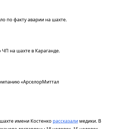
ло по факту аварии на шахте.
 ЧП на шахте в Караганде.
 компанию «АрселорМиттал
 шахте имени Костенко
рассказали
медики. В
жанова доставлены 18 человек. 15 человек