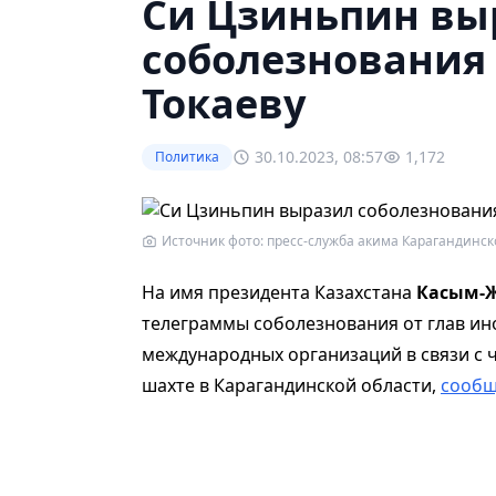
Си Цзиньпин вы
соболезнования
Токаеву
30.10.2023, 08:57
1,172
Политика
Источник фото: пресс-служба акима Карагандинск
На имя президента Казахстана
Касым-Ж
телеграммы соболезнования от глав ин
международных организаций в связи с 
шахте в Карагандинской области,
сообщ