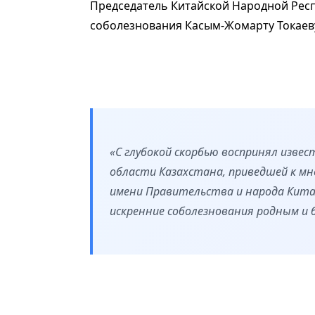
Председатель Китайской Народной Рес
соболезнования Касым-Жомарту Токаеву 
«С глубокой скорбью воспринял извес
области Казахстана, приведшей к м
имени Правительства и народа Кита
искренние соболезнования родным и 