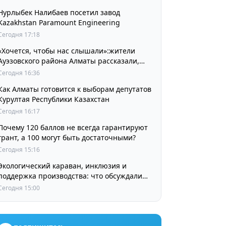
Нурлыбек Налибаев посетил завод
Kazakhstan Paramount Engineering
Сегодня 17:18
«Хочется, чтобы нас слышали»:жители
Ауэзовского района Алматы рассказали,
чего ждут от выборов депутатов Курултая
Сегодня 16:36
Как Алматы готовится к выборам депутатов
Курултая Республики Казахстан
Сегодня 16:17
Почему 120 баллов не всегда гарантируют
грант, а 100 могут быть достаточными?
Сегодня 15:16
Экологический караван, инклюзия и
поддержка производства: что обсуждали
партии в регионах
Сегодня 15:00