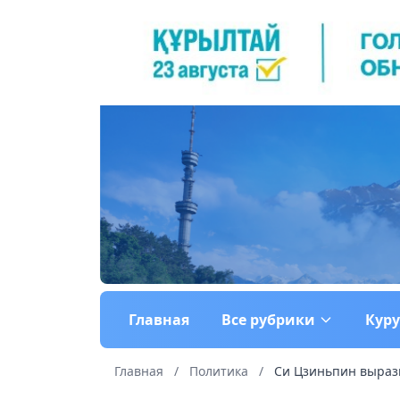
Главная
Все рубрики
Кур
Главная
/
Политика
/
Си Цзиньпин вырази