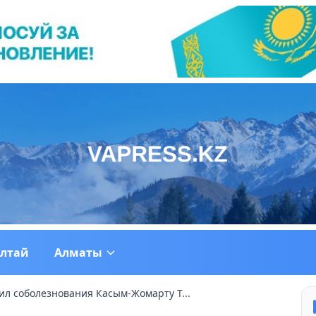
ултай
Алматы
л соболезнования Касым-Жомарту Т...