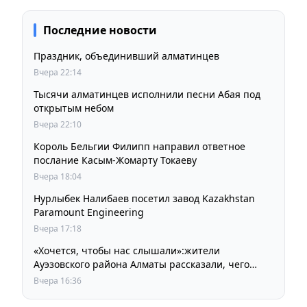
Последние новости
Праздник, объединивший алматинцев
Вчера 22:14
Тысячи алматинцев исполнили песни Абая под
открытым небом
Вчера 22:10
Король Бельгии Филипп направил ответное
послание Касым-Жомарту Токаеву
Вчера 18:04
Нурлыбек Налибаев посетил завод Kazakhstan
Paramount Engineering
Вчера 17:18
«Хочется, чтобы нас слышали»:жители
Ауэзовского района Алматы рассказали, чего
ждут от выборов депутатов Курултая
Вчера 16:36