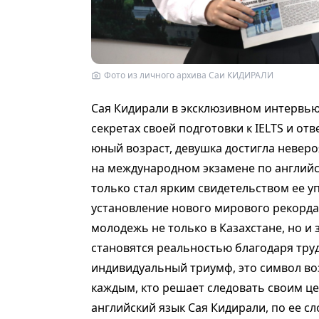
Фото из личного архива Саи КИДИРАЛИ
Сая Кидирали в эксклюзивном интервью
секретах своей подготовки к IELTS и от
юный возраст, девушка достигла неверо
на международном экзамене по английск
только стал ярким свидетельством ее у
установление нового мирового рекорда
молодежь не только в Казахстане, но и 
становятся реальностью благодаря труд
индивидуальный триумф, это символ в
каждым, кто решает следовать своим ц
английский язык Сая Кидирали, по ее сл