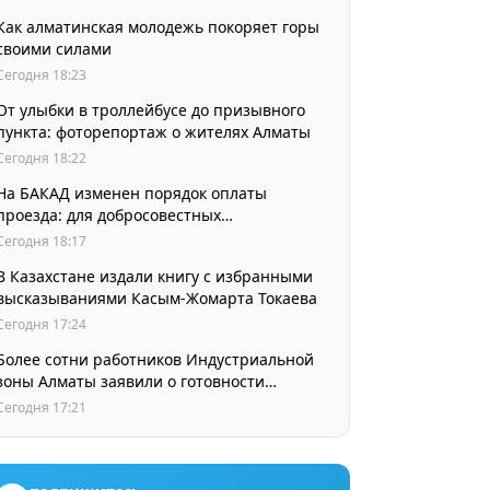
Как алматинская молодежь покоряет горы
своими силами
Сегодня 18:23
От улыбки в троллейбусе до призывного
пункта: фоторепортаж о жителях Алматы
Сегодня 18:22
На БАКАД изменен порядок оплаты
проезда: для добросовестных
пользователей стоимость остается
Сегодня 18:17
прежней
В Казахстане издали книгу с избранными
высказываниями Касым-Жомарта Токаева
Сегодня 17:24
Более сотни работников Индустриальной
зоны Алматы заявили о готовности
принять участие в выборах членов
Сегодня 17:21
Курылтая