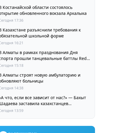
В Костанайской области состоялось
открытие обновленного вокзала Аркалыка
Сегодня 17:36
В Казахстане разъяснили требования к
обязательной школьной форме
Сегодня 16:21
В Алматы в рамках празднования Дня
спорта прошли танцевальные баттлы Red
Bull Dance Your Style
Сегодня 15:18
В Алматы строят новую амбулаторию и
обновляют больницы
Сегодня 14:38
«А что, если все зависит от нас?» — Бахыт
Шадаева заставила казахстанцев
остановиться и задуматься
Сегодня 13:59