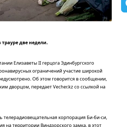
 трауре две недели.
ании Елизаветы II герцога Эдинбургского
коронавирусных ограничений участие широкой
редусмотрено. Об этом говорится в сообщении,
им дворцом, передает Vecher.kz со ссылкой на
ь телерадиовещательная корпорация Би-би-си,
гия на территории Виндзорского замка, в этот