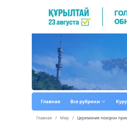
Главная
Все рубрики
Кур
Главная
/
Мир
/
Церемония похорон при