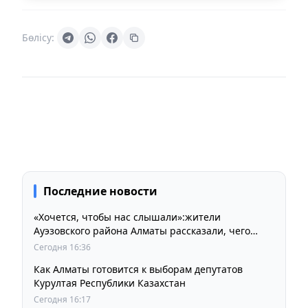
Бөлісу:
Последние новости
«Хочется, чтобы нас слышали»:жители
Ауэзовского района Алматы рассказали, чего
ждут от выборов депутатов Курултая
Сегодня 16:36
Как Алматы готовится к выборам депутатов
Курултая Республики Казахстан
Сегодня 16:17