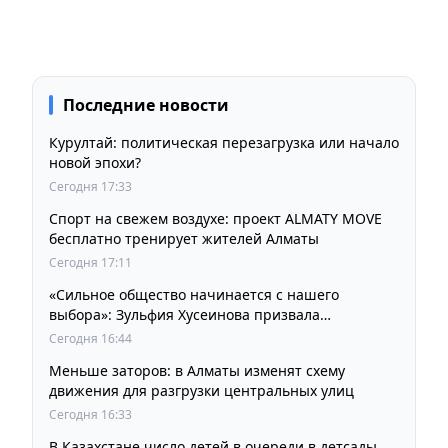
Последние новости
Курултай: политическая перезагрузка или начало
новой эпохи?
Сегодня 17:33
Спорт на свежем воздухе: проект ALMATY MOVE
бесплатно тренирует жителей Алматы
Сегодня 17:11
«Сильное общество начинается с нашего
выбора»: Зульфия Хусеинова призвала
казахстанцев принять участие в выборах
Сегодня 16:44
депутатов Курултая
Меньше заторов: в Алматы изменят схему
движения для разгрузки центральных улиц
Сегодня 16:33
В Казахстане число детей в очереди в детсады