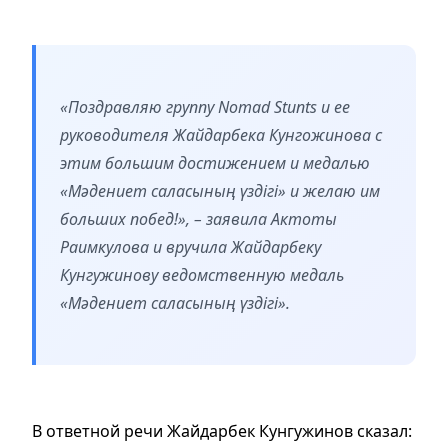
«Поздравляю группу Nomad Stunts и ее
руководителя Жайдарбека Кунгожинова с
этим большим достижением и медалью
«Мәдениет саласының үздігі» и желаю им
больших побед!», – заявила Актоты
Раимкулова и вручила Жайдарбеку
Кунгужинову ведомственную медаль
«Мәдениет саласының үздігі».
В ответной речи Жайдарбек Кунгужинов сказал: