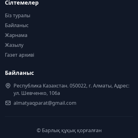
Сілтемелер
Біз туралы
Байланыс
Жарнама
Жазылу
Газет архиві
Байланыс
Республика Казахстан. 050022, г. Алматы, Адрес:
ул. Шевченко, 106а
almatyaqparat@gmail.com
© Барлық құқық қорғалған