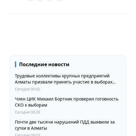
Последние новости
Трудовые коллективы крупных предприятий
Алматы призвали принять участие в выборах
членов Курултая
Сегодня 09:42
Член ЦИК Михаил Бортник проверил готовность
СКО к выборам
Сегодня 09:29
Почти две тысячи нарушений ПДД выявили за
сутки в Алматы
Сегодня 09:03