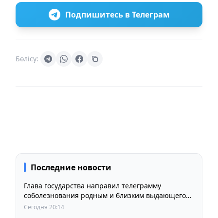
Подпишитесь в Телеграм
Бөлісу:
Последние новости
Глава государства направил телеграмму
соболезнования родным и близким выдающегося
кинорежиссера Ардака Амиркулова
Сегодня 20:14