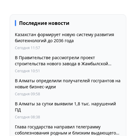
Последние новости
Казахстан формирует новую систему развития
биотехнологий до 2036 года
Сегодня 11:57
В Правительстве рассмотрели проект
строительства нового завода в Жамбылской
области
Сегодня 10:51
В Алматы определили получателей госгрантов на
новые бизнес-идеи
Сегодня 09:58
В Алматы за сутки выявили 1,8 тыс. нарушений
ПД
Сегодня 08:38
Глава государства направил телеграмму
соболезнования родным и близким выдающегося