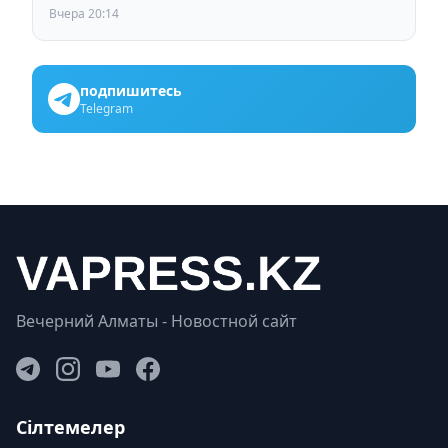
кинорежиссера Ардака Амиркулова
Вчера 20:14
подпишитесь
Telegram
Вечерний Алматы - Новостной сайт
Сілтемелер