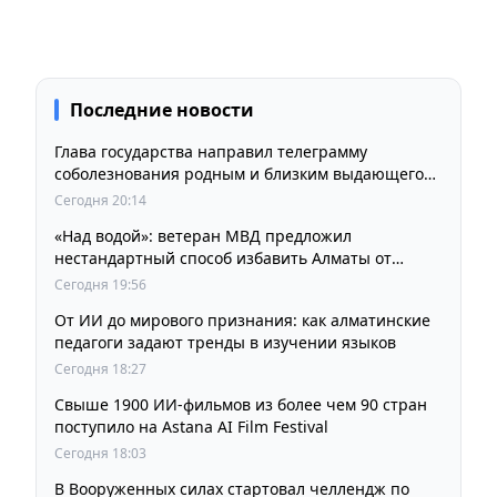
Последние новости
Глава государства направил телеграмму
соболезнования родным и близким выдающегося
кинорежиссера Ардака Амиркулова
Сегодня 20:14
«Над водой»: ветеран МВД предложил
нестандартный способ избавить Алматы от
пробок и смога
Сегодня 19:56
От ИИ до мирового признания: как алматинские
педагоги задают тренды в изучении языков
Сегодня 18:27
Свыше 1900 ИИ-фильмов из более чем 90 стран
поступило на Astana AI Film Festival
Сегодня 18:03
В Вооруженных силах стартовал челлендж по