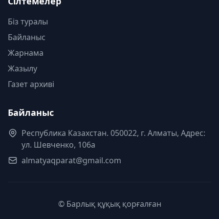
Сілтемелер
Біз туралы
Байланыс
Жарнама
Жазылу
Газет архиві
Байланыс
Республика Казахстан. 050022, г. Алматы, Адрес:
ул. Шевченко, 106а
almatyaqparat@gmail.com
© Барлық құқық қорғалған