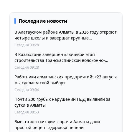
Последние новости
В Алатауском районе Алматы в 2026 году откроют
четыре школы и завершат крупные
инфраструктурные проекты
Сегодня 09:28
В Казахстане завершен ключевой этап
строительства Транскаспийской волоконно-
оптической линии связи
Сегодня 09:28
Работники алматинских предприятий: «23 августа
мы сделаем свой выбор»
Сегодня 09:04
Почти 200 грубых нарушений ПДД выявили за
сутки в Алматы
Сегодня 08:53
Вместо жестких диет: врачи Алматы дали
простой рецепт здоровья печени