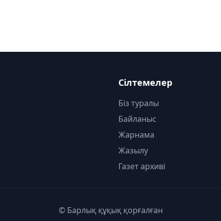
Сілтемелер
Біз туралы
Байланыс
Жарнама
Жазылу
Газет архиві
© Барлық құқық қорғалған