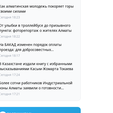
Как алматинская молодежь покоряет горы
своими силами
Сегодня 18:23
От улыбки в троллейбусе до призывного
пункта: фоторепортаж о жителях Алматы
Сегодня 18:22
На БАКАД изменен порядок оплаты
проезда: для добросовестных
пользователей стоимость остается
Сегодня 18:17
прежней
В Казахстане издали книгу с избранными
высказываниями Касым-Жомарта Токаева
Сегодня 17:24
Более сотни работников Индустриальной
зоны Алматы заявили о готовности
принять участие в выборах членов
Сегодня 17:21
Курылтая