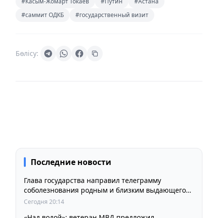
#Касым-Жомарт Токаев
#Путин
#Астана
#саммит ОДКБ
#государственный визит
Бөлісу:
Последние новости
Глава государства направил телеграмму
соболезнования родным и близким выдающегося
кинорежиссера Ардака Амиркулова
Сегодня 20:14
«Над водой»: ветеран МВД предложил