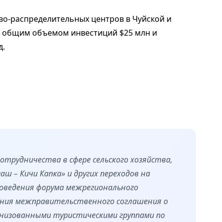
во-распределительных центров в Чуйской и
с общим объемом инвестиций $25 млн и
д.
трудничества в сфере сельского хозяйства,
аш – Кичи Капка» и других переходов на
роведения форума межрегионального
ения межправительственного соглашения о
анизованными туристическими группами по