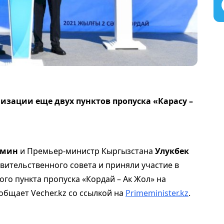
изации еще двух пунктов пропуска «Карасу –
амин
и Премьер-министр Кыргызстана
Улукбек
вительственного совета и приняли участие в
о пункта пропуска «Кордай – Ак Жол» на
общает Vecher.kz со ссылкой на
Primeminister.kz
.