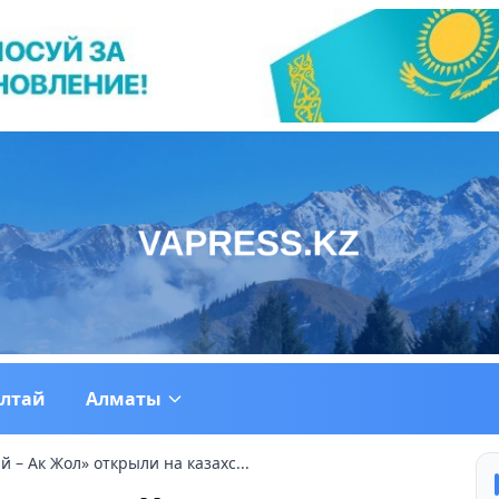
ултай
Алматы
 – Ак Жол» открыли на казахс...