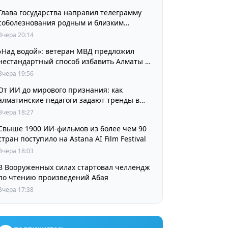
Глава государства направил телеграмму
соболезнования родным и близким
выдающегося кинорежиссера Ардака
Вчера 20:14
Амиркулова
«Над водой»: ветеран МВД предложил
нестандартный способ избавить Алматы от
пробок и смога
Вчера 19:56
От ИИ до мирового признания: как
алматинские педагоги задают тренды в
изучении языков
Вчера 18:27
Свыше 1900 ИИ-фильмов из более чем 90
стран поступило на Astana AI Film Festival
Вчера 18:03
В Вооруженных силах стартовал челлендж
по чтению произведений Абая
Вчера 17:38