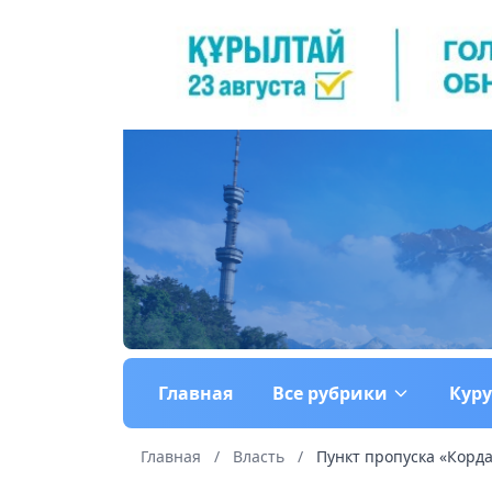
Главная
Все рубрики
Кур
Главная
/
Власть
/
Пункт пропуска «Кордай