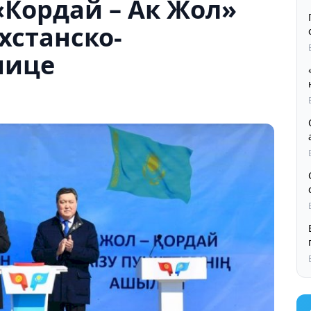
«Кордай – Ак Жол»
хстанско-
нице