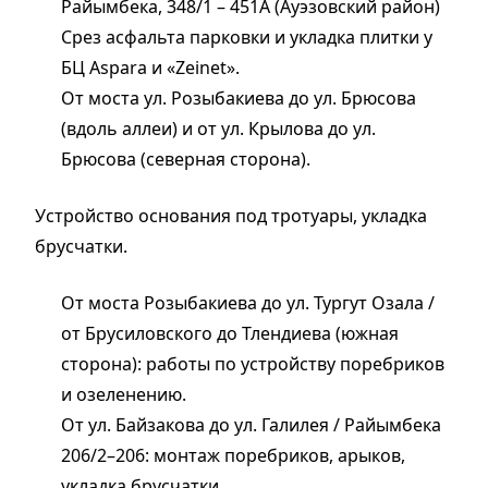
Райымбека, 348/1 – 451А (Ауэзовский район)
Срез асфальта парковки и укладка плитки у
БЦ Aspara и «Zeinet».
От моста ул. Розыбакиева до ул. Брюсова
(вдоль аллеи) и от ул. Крылова до ул.
Брюсова (северная сторона).
Устройство основания под тротуары, укладка
брусчатки.
От моста Розыбакиева до ул. Тургут Озала /
от Брусиловского до Тлендиева (южная
сторона): работы по устройству поребриков
и озеленению.
От ул. Байзакова до ул. Галилея / Райымбека
206/2–206: монтаж поребриков, арыков,
укладка брусчатки.