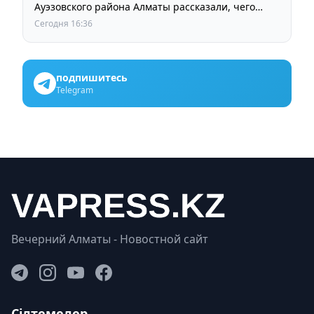
Ауэзовского района Алматы рассказали, чего
ждут от выборов депутатов Курултая
Сегодня 16:36
подпишитесь
Telegram
Вечерний Алматы - Новостной сайт
Сілтемелер