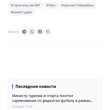
#строительство BRT
#hfqsv
#проспект Райымбека
#ремонт дорог
Бөлісу:
Последние новости
Министр туризма и спорта посетил
соревнования по фиджитал-футболу в рамках
«Игр Будущего 2026»
Сегодня 13:35