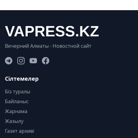
Вечерний Алматы - Новостной сайт
Сілтемелер
Біз туралы
Байланыс
Жарнама
Жазылу
Газет архиві