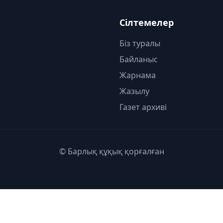
Сілтемелер
Біз туралы
Байланыс
Жарнама
Жазылу
Газет архиві
© Барлық құқық қорғалған