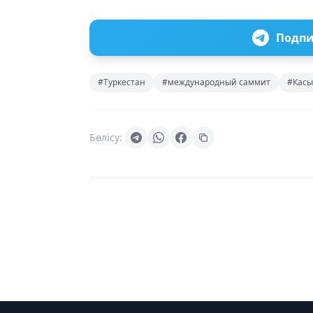
Подпи
#Туркестан
#международный саммит
#Касы
Бөлісу: