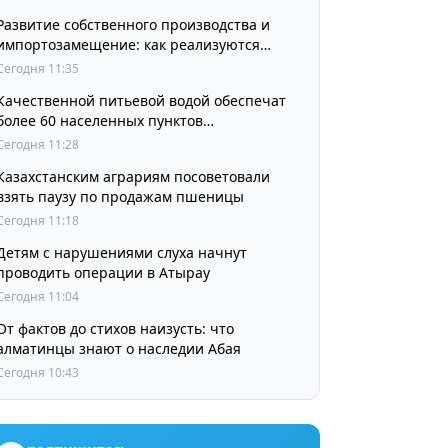
Развитие собственного производства и
импортозамещение: как реализуются
поручения Президента по усилению мер
Сегодня 11:35
поддержки отечественных
Качественной питьевой водой обеспечат
товаропроизводителей
более 60 населенных пунктов
Туркестанской области
Сегодня 11:28
Казахстанским аграриям посоветовали
взять паузу по продажам пшеницы
Сегодня 11:18
Детям с нарушениями слуха начнут
проводить операции в Атырау
Сегодня 11:04
От фактов до стихов наизусть: что
алматинцы знают о наследии Абая
Сегодня 10:43