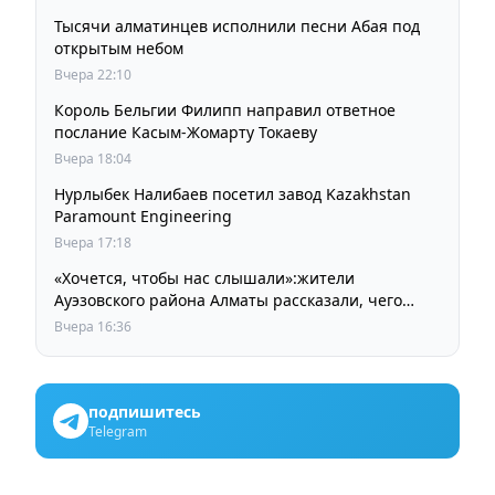
Тысячи алматинцев исполнили песни Абая под
открытым небом
Вчера 22:10
Король Бельгии Филипп направил ответное
послание Касым-Жомарту Токаеву
Вчера 18:04
Нурлыбек Налибаев посетил завод Kazakhstan
Paramount Engineering
Вчера 17:18
«Хочется, чтобы нас слышали»:жители
Ауэзовского района Алматы рассказали, чего
ждут от выборов депутатов Курултая
Вчера 16:36
подпишитесь
Telegram