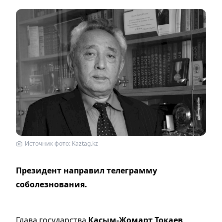
Источник фото: Kaztag.kz
Президент направил телеграмму
соболезнования.
Глава государства
Касым-Жомарт Токаев