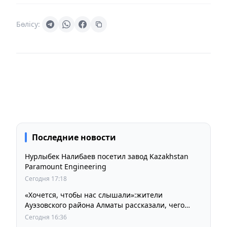
Бөлісу:
Последние новости
Нурлыбек Налибаев посетил завод Kazakhstan
Paramount Engineering
Сегодня 17:18
«Хочется, чтобы нас слышали»:жители
Ауэзовского района Алматы рассказали, чего
ждут от выборов депутатов Курултая
Сегодня 16:36