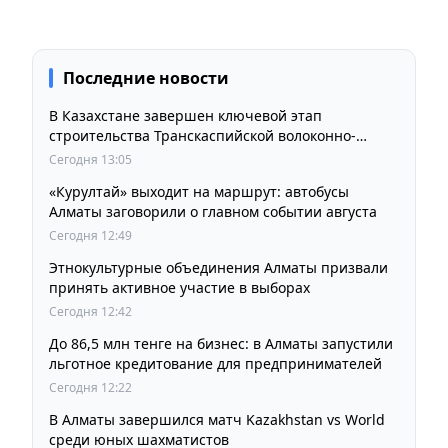
Последние новости
В Казахстане завершен ключевой этап
строительства Транскаспийской волоконно-
оптической линии связи
Сегодня 13:05
«Курултай» выходит на маршрут: автобусы
Алматы заговорили о главном событии августа
Сегодня 12:49
Этнокультурные объединения Алматы призвали
принять активное участие в выборах
Сегодня 12:42
До 86,5 млн тенге на бизнес: в Алматы запустили
льготное кредитование для предпринимателей
Сегодня 12:22
В Алматы завершился матч Kazakhstan vs World
среди юных шахматистов