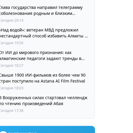
Глава государства направил телеграмму
соболезнования родным и близким
выдающегося кинорежиссера Ардака
Сегодня 20:14
Амиркулова
«Над водой»: ветеран МВД предложил
нестандартный способ избавить Алматы от
пробок и смога
Сегодня 19:56
От ИИ до мирового признания: как
алматинские педагоги задают тренды в
изучении языков
Сегодня 18:27
Свыше 1900 ИИ-фильмов из более чем 90
стран поступило на Astana AI Film Festival
Сегодня 18:03
В Вооруженных силах стартовал челлендж
по чтению произведений Абая
Сегодня 17:38