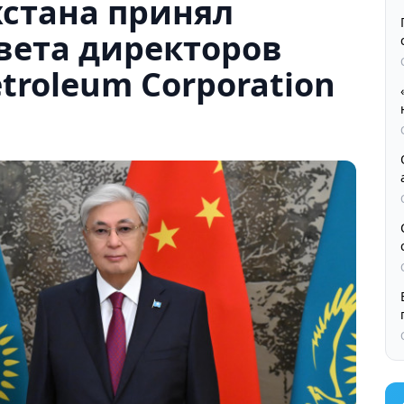
хстана принял
вета директоров
etroleum Corporation