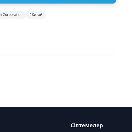
m Corporation
#Китай
Сілтемелер