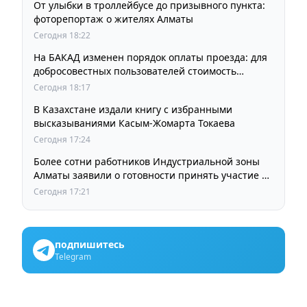
От улыбки в троллейбусе до призывного пункта:
фоторепортаж о жителях Алматы
Сегодня 18:22
На БАКАД изменен порядок оплаты проезда: для
добросовестных пользователей стоимость
остается прежней
Сегодня 18:17
В Казахстане издали книгу с избранными
высказываниями Касым-Жомарта Токаева
Сегодня 17:24
Более сотни работников Индустриальной зоны
Алматы заявили о готовности принять участие в
выборах членов Курылтая
Сегодня 17:21
подпишитесь
Telegram