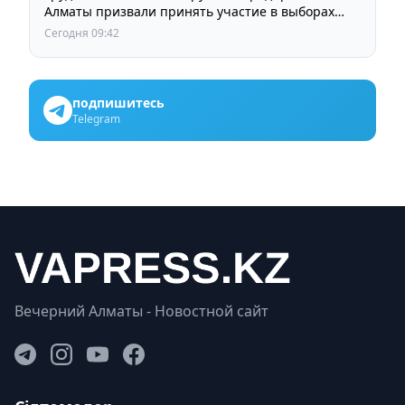
Алматы призвали принять участие в выборах
членов Курултая
Сегодня 09:42
подпишитесь
Telegram
Вечерний Алматы - Новостной сайт