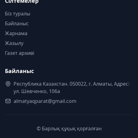
Сілтемелер
Біз туралы
Байланыс
Жарнама
Жазылу
Газет архиві
Байланыс
Республика Казахстан. 050022, г. Алматы, Адрес:
ул. Шевченко, 106а
almatyaqparat@gmail.com
© Барлық құқық қорғалған