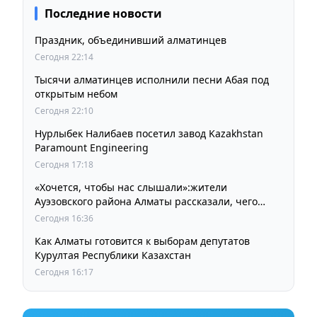
Последние новости
Праздник, объединивший алматинцев
Сегодня 22:14
Тысячи алматинцев исполнили песни Абая под
открытым небом
Сегодня 22:10
Нурлыбек Налибаев посетил завод Kazakhstan
Paramount Engineering
Сегодня 17:18
«Хочется, чтобы нас слышали»:жители
Ауэзовского района Алматы рассказали, чего
ждут от выборов депутатов Курултая
Сегодня 16:36
Как Алматы готовится к выборам депутатов
Курултая Республики Казахстан
Сегодня 16:17