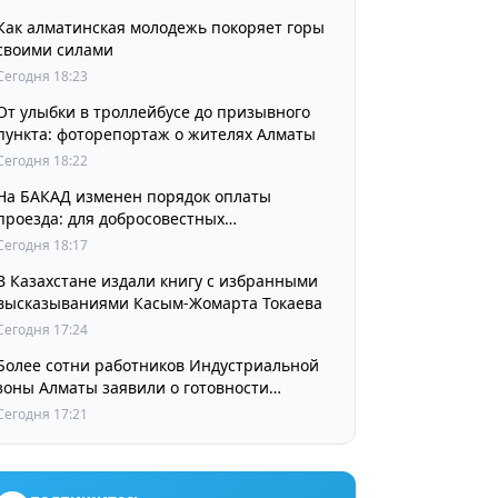
Как алматинская молодежь покоряет горы
своими силами
Сегодня 18:23
От улыбки в троллейбусе до призывного
пункта: фоторепортаж о жителях Алматы
Сегодня 18:22
На БАКАД изменен порядок оплаты
проезда: для добросовестных
пользователей стоимость остается
Сегодня 18:17
прежней
В Казахстане издали книгу с избранными
высказываниями Касым-Жомарта Токаева
Сегодня 17:24
Более сотни работников Индустриальной
зоны Алматы заявили о готовности
принять участие в выборах членов
Сегодня 17:21
Курылтая