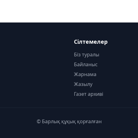
Сілтемелер
Біз туралы
Байланыс
Жарнама
Жазылу
Газет архиві
© Барлық құқық қорғалған