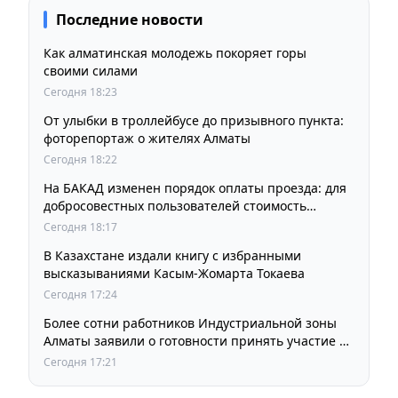
Последние новости
Как алматинская молодежь покоряет горы
своими силами
Сегодня 18:23
От улыбки в троллейбусе до призывного пункта:
фоторепортаж о жителях Алматы
Сегодня 18:22
На БАКАД изменен порядок оплаты проезда: для
добросовестных пользователей стоимость
остается прежней
Сегодня 18:17
В Казахстане издали книгу с избранными
высказываниями Касым-Жомарта Токаева
Сегодня 17:24
Более сотни работников Индустриальной зоны
Алматы заявили о готовности принять участие в
выборах членов Курылтая
Сегодня 17:21