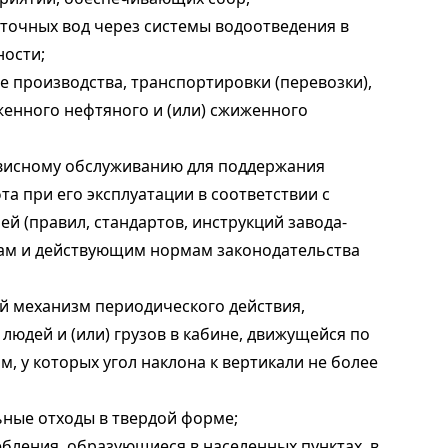
сточных вод через системы водоотведения в
ности;
ре производства, транспортировки (перевозки),
женного нефтяного и (или) сжиженного
ервисному обслуживанию для поддержания
а при его эксплуатации в соответствии с
й (правил, стандартов, инструкций завода-
там и действующим нормам законодательства
й механизм периодического действия,
людей и (или) грузов в кабине, движущейся по
у которых угол наклона к вертикали не более
ьные отходы в твердой форме;
бления, образующиеся в населенных пунктах, в