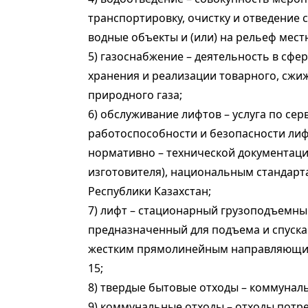
транспортировку, очистку и отведение 
водные объекты и (или) на рельеф мест
5) газоснабжение – деятельность в сфе
хранения и реализации товарного, сжи
природного газа;
6) обслуживание лифтов – услуга по с
работоспособности и безопасности лифт
нормативно – технической документацие
изготовителя), национальным стандар
Республики Казахстан;
7) лифт – стационарный грузоподъемны
предназначенный для подъема и спуска 
жестким прямолинейным направляющим, 
15;
8) твердые бытовые отходы – коммунал
9) коммунальные отходы – отходы потре