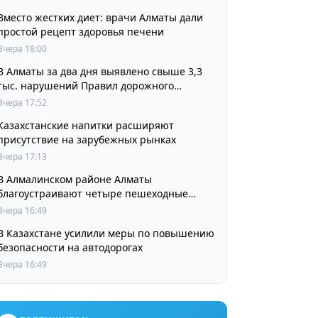
Вместо жестких диет: врачи Алматы дали
простой рецепт здоровья печени
Вчера 18:00
В Алматы за два дня выявлено свыше 3,3
тыс. нарушений Правил дорожного
движения
Вчера 17:52
Казахстанские напитки расширяют
присутствие на зарубежных рынках
Вчера 17:13
В Алмалинском районе Алматы
благоустраивают четыре пешеходные
зоны и сквер перед ТЮЗом
Вчера 16:49
В Казахстане усилили меры по повышению
безопасности на автодорогах
Вчера 16:49