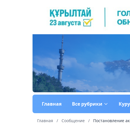
Главная
Все рубрики
Кур
Главная
/
Сообщение
/
Постановление аки