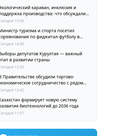
Экологический караван, инклюзия и
поддержка производства: что обсуждали
партии в регионах
Сегодня 15:00
Министр туризма и спорта посетил
соревнования по фиджитал-футболу в
рамках «Игр Будущего 2026»
Сегодня 14:39
Выборы депутатов Курултая — важный
этап в развитии страны
Сегодня 13:20
В Правительстве обсудили торгово-
экономическое сотрудничество с рядом
стран
Сегодня 12:42
Казахстан формирует новую систему
развития биотехнологий до 2036 года
Сегодня 11:57