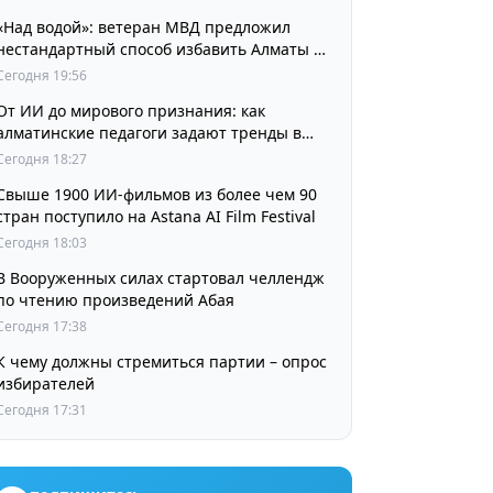
«Над водой»: ветеран МВД предложил
нестандартный способ избавить Алматы от
пробок и смога
Сегодня 19:56
От ИИ до мирового признания: как
алматинские педагоги задают тренды в
изучении языков
Сегодня 18:27
Свыше 1900 ИИ-фильмов из более чем 90
стран поступило на Astana AI Film Festival
Сегодня 18:03
В Вооруженных силах стартовал челлендж
по чтению произведений Абая
Сегодня 17:38
К чему должны стремиться партии – опрос
избирателей
Сегодня 17:31