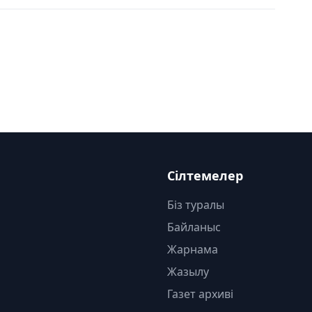
Сілтемелер
Біз туралы
Байланыс
Жарнама
Жазылу
Газет архиві