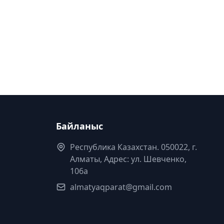
Байланыс
Республика Казахстан. 050022, г.
Алматы, Адрес: ул. Шевченко,
106а
almatyaqparat@gmail.com