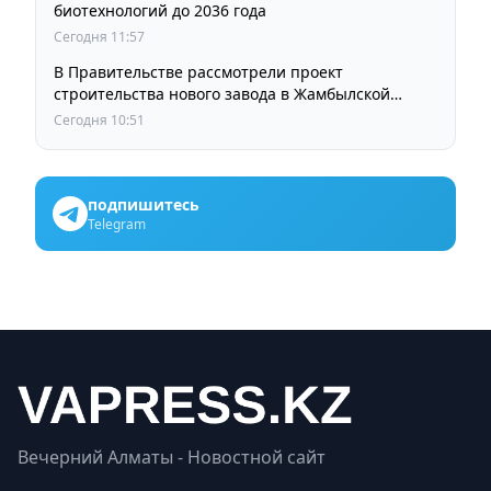
биотехнологий до 2036 года
Сегодня 11:57
В Правительстве рассмотрели проект
строительства нового завода в Жамбылской
области
Сегодня 10:51
подпишитесь
Telegram
Вечерний Алматы - Новостной сайт