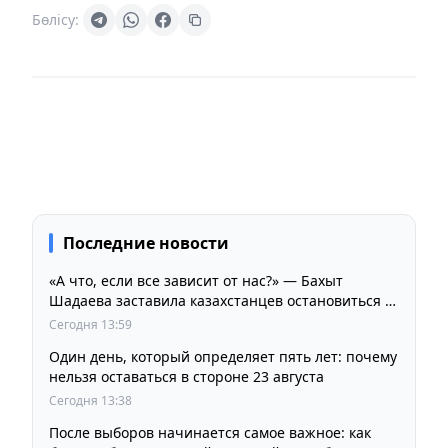
Бөлісу:
Последние новости
«А что, если все зависит от нас?» — Бахыт
Шадаева заставила казахстанцев остановиться и
задуматься
Сегодня 13:59
Один день, который определяет пять лет: почему
нельзя оставаться в стороне 23 августа
Сегодня 13:38
После выборов начинается самое важное: как