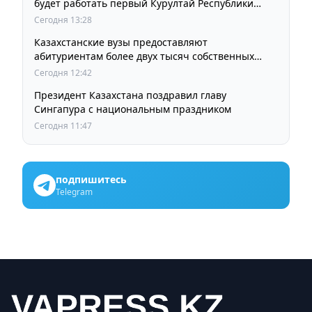
будет работать первый Курултай Республики
Казахстан
Сегодня 13:28
Казахстанские вузы предоставляют
абитуриентам более двух тысяч собственных
образовательных грантов
Сегодня 12:42
Президент Казахстана поздравил главу
Сингапура с национальным праздником
Сегодня 11:47
подпишитесь
Telegram