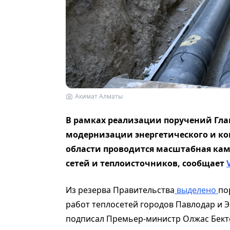
Акимат Алматы
В рамках реализации поручений Гла
модернизации энергетического и ко
области проводится масштабная ка
сетей и теплоисточников,
сообщает
Из резерва Правительства
выделено
по
работ теплосетей городов Павлодар и 
подписал Премьер-министр Олжас Бект