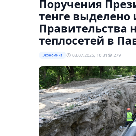
Поручения Прези
тенге выделено 
Правительства 
теплосетей в Па
03.07.2025, 10:31
279
Экономика