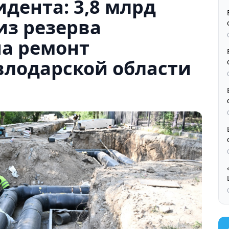
дента: 3,8 млрд
из резерва
на ремонт
влодарской области