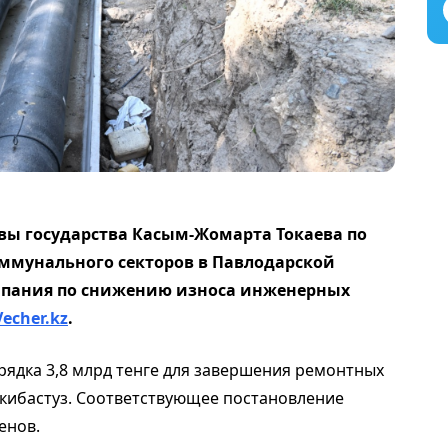
вы государства Касым-Жомарта Токаева по
ммунального секторов в Павлодарской
мпания по снижению износа инженерных
Vecher.kz
.
рядка 3,8 млрд тенге для завершения ремонтных
Экибастуз. Соответствующее постановление
енов.