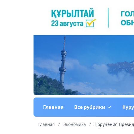
Главная
Все рубрики
Кур
Главная
/
Экономика
/
Поручения Президе