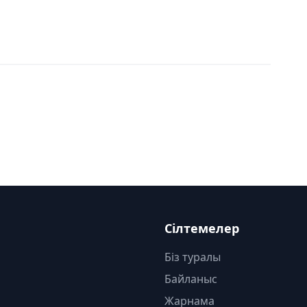
Сілтемелер
Біз туралы
Байланыс
Жарнама