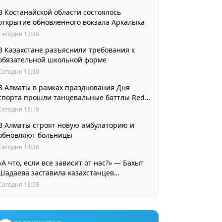
В Костанайской области состоялось
открытие обновленного вокзала Аркалыка
Сегодня 17:36
В Казахстане разъяснили требования к
обязательной школьной форме
Сегодня 15:30
В Алматы в рамках празднования Дня
спорта прошли танцевальные баттлы Red
Bull Dance Your Style
Сегодня 15:18
В Алматы строят новую амбулаторию и
обновляют больницы
Сегодня 14:38
«А что, если все зависит от нас?» — Бахыт
Шадаева заставила казахстанцев
остановиться и задуматься
Сегодня 13:59