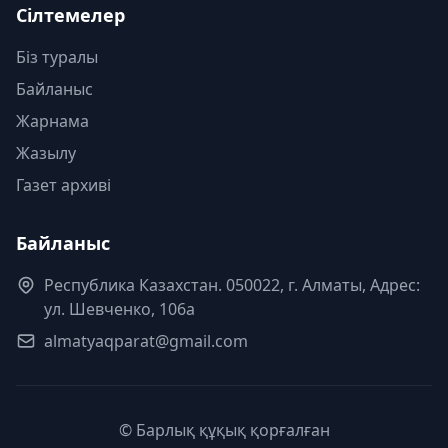
Сілтемелер
Біз туралы
Байланыс
Жарнама
Жазылу
Газет архиві
Байланыс
Республика Казахстан. 050022, г. Алматы, Адрес:
ул. Шевченко, 106а
almatyaqparat@gmail.com
© Барлық құқық қорғалған