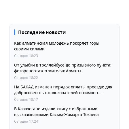
Последние новости
Как алматинская молодежь покоряет горы
своими силами
Сегодня 18:23
От улыбки в троллейбусе до призывного пункта:
фоторепортаж о жителях Алматы
Сегодня 18:22
На БАКАД изменен порядок оплаты проезда: для
добросовестных пользователей стоимость
остается прежней
Сегодня 18:17
В Казахстане издали книгу с избранными
высказываниями Касым-Жомарта Токаева
Сегодня 17:24