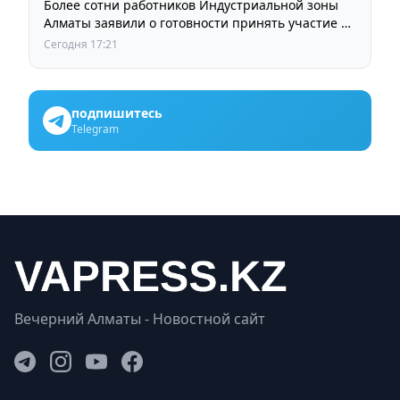
Более сотни работников Индустриальной зоны
Алматы заявили о готовности принять участие в
выборах членов Курылтая
Сегодня 17:21
подпишитесь
Telegram
Вечерний Алматы - Новостной сайт