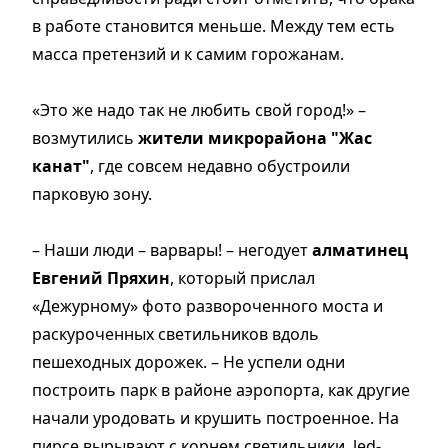
в работе становится меньше. Между тем есть
масса претензий и к самим горожанам.
«Это же надо так не любить свой город!» –
возмутились
жители микрорайона "Жас
канат"
, где совсем недавно обустроили
парковую зону.
– Наши люди – варвары! – негодует
алматинец
Евгений Пряхин
, который прислал
«Дежурному» фото развороченного моста и
раскуроченных светильников вдоль
пешеходных дорожек. – Не успели одни
построить парк в районе аэропорта, как другие
начали уродовать и крушить построенное. На
пирсе вырывают с корнем светильники, led-