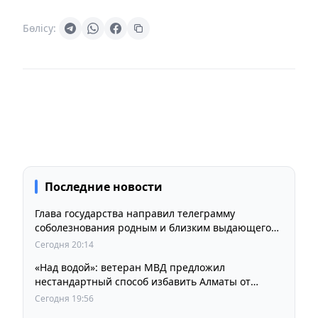
Бөлісу:
Последние новости
Глава государства направил телеграмму
соболезнования родным и близким выдающегося
кинорежиссера Ардака Амиркулова
Сегодня 20:14
«Над водой»: ветеран МВД предложил
нестандартный способ избавить Алматы от
пробок и смога
Сегодня 19:56