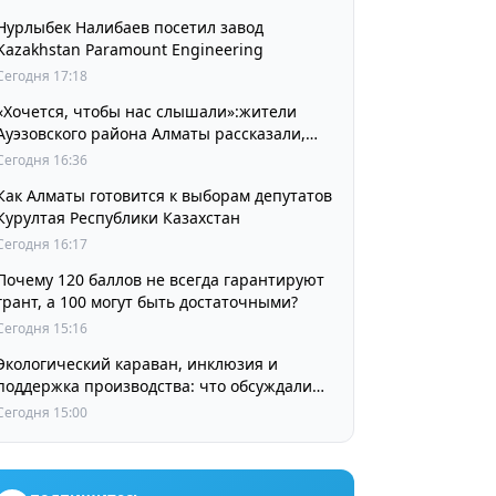
Нурлыбек Налибаев посетил завод
Kazakhstan Paramount Engineering
Сегодня 17:18
«Хочется, чтобы нас слышали»:жители
Ауэзовского района Алматы рассказали,
чего ждут от выборов депутатов Курултая
Сегодня 16:36
Как Алматы готовится к выборам депутатов
Курултая Республики Казахстан
Сегодня 16:17
Почему 120 баллов не всегда гарантируют
грант, а 100 могут быть достаточными?
Сегодня 15:16
Экологический караван, инклюзия и
поддержка производства: что обсуждали
партии в регионах
Сегодня 15:00