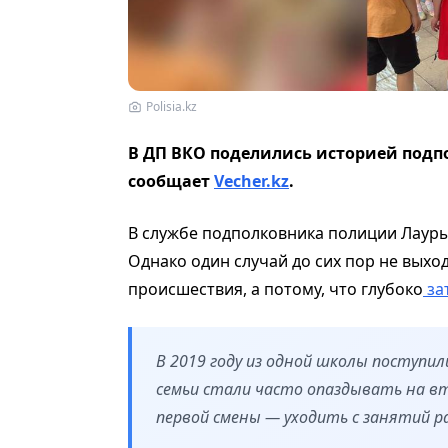
Polisia.kz
В ДП ВКО поделились историей под
сообщает
Vecher.kz
.
В службе подполковника полиции Лаур
Однако один случай до сих пор не выход
происшествия, а потому, что глубоко
за
В 2019 году из одной школы поступи
семьи стали часто опаздывать на вто
первой смены — уходить с занятий ра