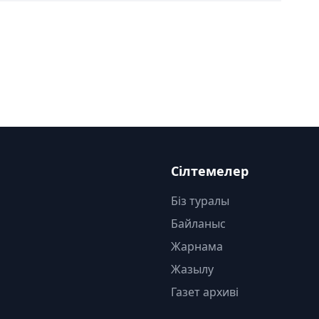
Сілтемелер
Біз туралы
Байланыс
Жарнама
Жазылу
Газет архиві