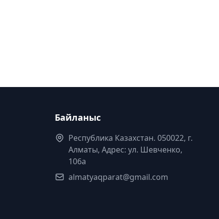
Байланыс
Республика Казахстан. 050022, г.
Алматы, Адрес: ул. Шевченко,
106а
almatyaqparat@gmail.com